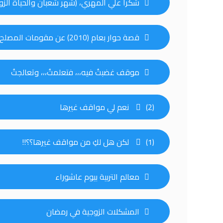
شكراً علي المهري، (شهر شعبان والحياة الزو
قصة حوار بعام (2010) عن مقومات المصلح الأسري
موقف غضبتُ فيه،،، فتعلمتُ،،، وتعالجتُ
(2) نعم لي مواقف غيرها
(1) لكن هل لكِ من مواقف غيرها؟؟!!
معالم التربية بيوم عاشوراء
المشكلات الزوجية في رمضان