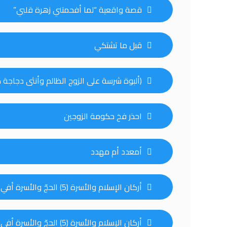
قصة واقعية “لما أفحمتني زهرة قلبي”
قبل ما تشتكي
(ألبوة شرسة على الزوج الظالم وأنثى دجاجة 
احذر فخ حكومة الزوجين
أمعدد أم مهدد
أركان الإسلام والأسرة (5) الحجّ والأسرة أفي الحجّ ” فَاضْرِبُوهُنَّ ضَرْبًا غَيْرَ مُبَرِّحٍ ” الجزء الثاني
أركان الإسلام والأسرة (5) الحجّ والأسرة أفي الحجّ ” فَاضْرِبُوهُنَّ ضَرْبًا غَيْرَ مُبَرِّحٍ ” الجزء الأول