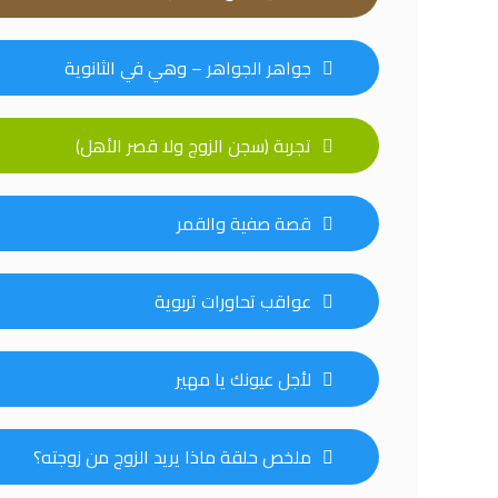
جواهر الجواهر – وهي في الثانوية
تجربة (سجن الزوج ولا قصر الأهل)
قصة صفية والقمر
عواقب تحاورات تربوية
لأجل عيونك يا مهير
ملخص حلقة ماذا يريد الزوج من زوجته؟