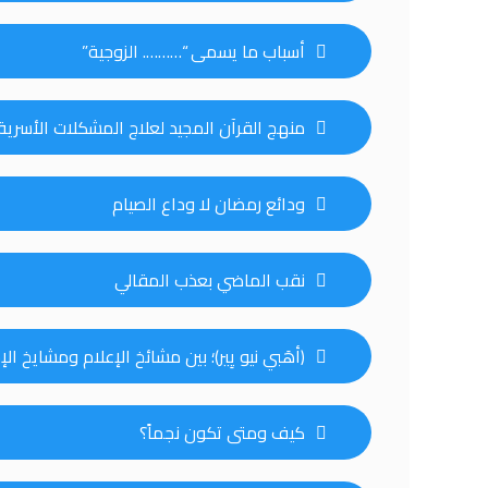
أسباب ما يسمى “………. الزوجية”
منهج القرآن المجيد لعلاج المشكلات الأسرية
ودائع رمضان لا وداع الصيام
نقب الماضي بعذب المقالي
(أهَبي نيو يِير)؛ بين مشائخ الإعلام ومشايخ الإ
كيف ومتى تكون نجماً؟