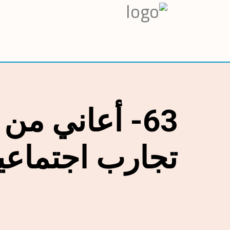
63- أعاني م
تجارب اجتماعي