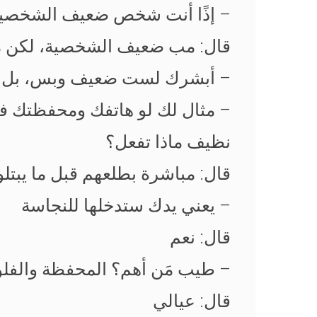
– إذًا أنت شخص ضعيف الشخصية
قال: مب ضعيف الشخصية، لكن ما
– أبشرك لست ضعيف وبس، بل عدي
– مثال لك لو هاتفك ومحفظتك ف
نظيف ماذا تفعل؟
قال: مباشرة بطلعهم قبل ما يبتل
– يعني يدك ستدخلها للنجاسة
قال: نعم
– طيب مَن أهم؟ المحفظة والفلوس
قال: عيالي