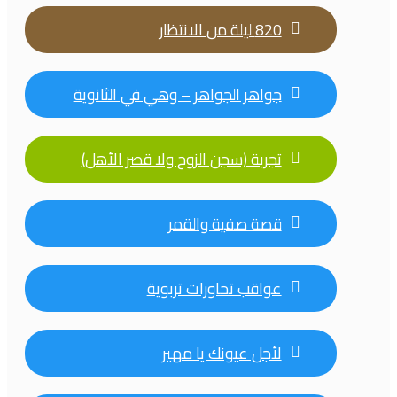
820 ليلة من الانتظار
جواهر الجواهر – وهي في الثانوية
تجربة (سجن الزوج ولا قصر الأهل)
قصة صفية والقمر
عواقب تحاورات تربوية
لأجل عيونك يا مهير