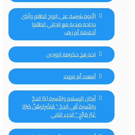
(ألبوة شرسة على الزوج الظالم وأنثى
دجاجة ضحية مع الجاني الظالم)
أحقيقة أم زيف
احذر فخ حكومة الزوجين
أمعدد أم مهدد
أركان الإسلام والأسرة (5) الحجّ
والأسرة أفي الحجّ ” فَاضْرِبُوهُنَّ ضَرْبًا
غَيْرَ مُبَرِّحٍ ” الجزء الثاني