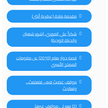
مقدمة مادة (عبقرية أنثى)
شكراً علي المهري، (شهر شعبان
والحياة الزوجية)
قصة حوار بعام (2010) عن مقومات
المصلح الأسري
موقف غضبتُ فيه،،، فتعلمتُ،،،
وتعالجتُ
(2) نعم لي مواقف غيرها