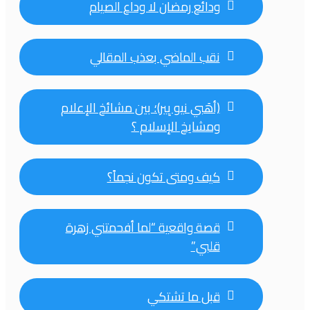
ودائع رمضان لا وداع الصيام
نقب الماضي بعذب المقالي
(أهَبي نيو يِير)؛ بين مشائخ الإعلام
ومشايخ الإسلام ؟
كيف ومتى تكون نجماً؟
قصة واقعية “لما أفحمتني زهرة
قلبي”
قبل ما تشتكي