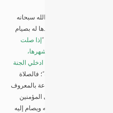
يتمالك عنها حبًا
”
كما أن الزوجة تتعبد إلى الله سبحانه
بطاعة الزواج تماما كتعبدها له بصيام
رمضان، قال رسول الله: “
إذا صلت
المرأة خمسها، وصامت شهرها،
وأطاعت زوجها، قيل لها: ادخلي الجنة
من أي أبواب الجنة شئت
“؛ فالصلاة
راحة والصوم واحة والطاعة بالمعروف
باحة، وكلهم ثقيلة إلا على المؤمنين
والمؤمنات. ومَنْ يُصلى له ويصام إليه