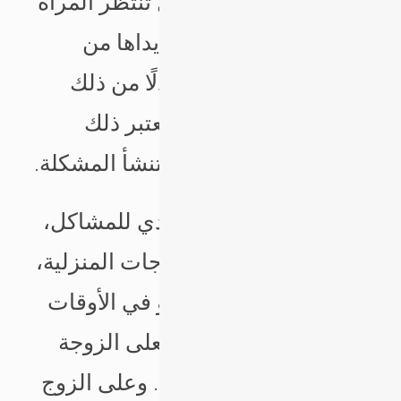
الإفلاس لجيبه، وبالمقابل تنتظر المرأة
الشكر والثناء لما قدمت يداها من
أطايب الملذات، ولكن بدلًا من ذلك
يفاجئها الزوج بالغضب معتبر ذلك
إسرافاً وتبذيراً، ومن هنا تنشأ المشكلة.
ومن الأمثلة أيضاً التي تؤدي للمشاكل،
سوء توقيت طلب الاحتياجات المنزلية،
أي قبل الإفطار بساعة أو في الأوقات
الحرجة لأحد الطرفين، فعلى الزوجة
مراعاة الأوقات المناسبة. وعلى الزوج