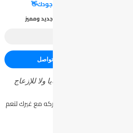
👋
مرحباً؛ يسعدنا وجودك
👋
اشترك معنا ليصلك كل جديد ومميز
لا نستخدم بريدك للدعايا ولا للإزعاج
هل أعجبك الموضوع؟ شاركه مع غيرك لتعم
الفائدة