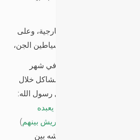
البشر،
* تدخل الأطراف الخارجية، وعلى
رأس ذلك وساوس شياطين الجن،
وهذه الشياطين مصفدة في شهر
رمضان، ما يؤدي لقلة المشاكل خلال
شهر رمضان الكريم. قال رسول الله:
(
إن الشيطان قد أيس أن يعبده
المصلون، ولكن في التحريش بينهم
)
رواه مسلم وأعظم تحريشه بين