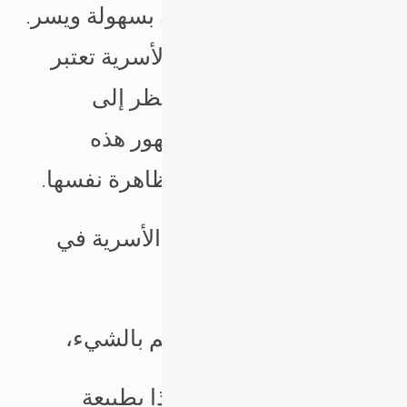
النوعية من القضايا يكون بسهولة ويسر.
إن المشكلات الزوجية والأسرية تعتبر
ظاهرة طبيعية، وعلينا النظر إلى
الأسباب والمنشأ وراء ظهور هذه
المشكلات قبل النظر للظاهرة نفسها.
تتلخص أسباب المشاكل الأسرية في
ثلاث نقاط رئيسية، هي:
* الجهل أي عدم العلم بالشيء،
* الظلم “التعدي” وهذا بطبيعة