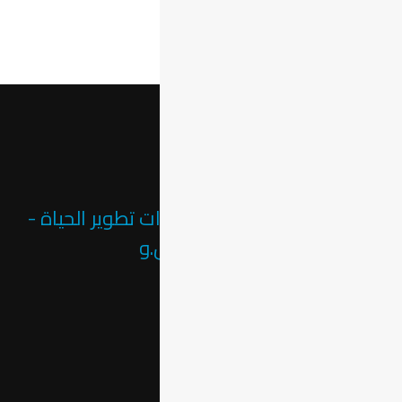
شركة مفاتيح الخير لاستشارات تطوير الحياة -
ذ.م.م - ش.ش.و