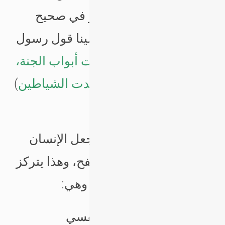
الزوجين كما بحديث جابر في صحيح
مسلم؛ ومن فضل الله علينا قول رسول
الله:(
إذا جاء رمضان فتحت أبواب الجنة،
وغلقت أبواب النار، وصفدت الشياطين
)
رواه مسلم.
كما أن الأجواء الإيمانية تجعل الإنسان
يستشعر قيم العفو والصفح، وهذا يتركز
على ثلاثة محاور أساسية وهي:
1- المحور الذاتي النفسي