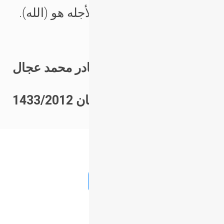
ويطاع الزوج بالمعروف لأجله هو (الله).
عبدالقادر محمد عجال
رمضان 1433/2012