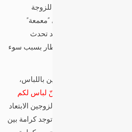
التعاون والتماس الأعذار للزوجة
ومراعاتها، لأنها تكون في “معمعة”
معركة المطبخ، وكذلك قد تحدث
المشاكل قبل موعد الإفطار بسبب سوء
توزيع الأدوار.
إن الله تعالى شبه الزوجين باللباس،
فقال في كتابه العزيز “
هنّ لباس لكم
وأنتم لباس لهنّ
”، فعلى الزوجين الابتعاد
والتخلي عن التعالي، فلا توجد كرامة بين