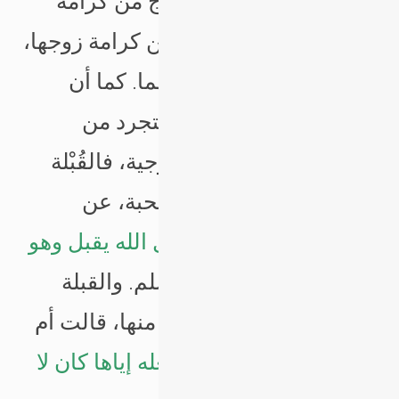
الزوجين، لأن كرامة الزوج من كرامة
الزوجة وكرامة الزوجة من كرامة زوجها،
إذن الكرامة مشتركة بينهما. كما أن
شهر رمضان لا يعني أن نتجرد من
العواطف والمشاعر الزوجية، فالقُبْلة
قِبْلة العواطف وتقوية المحبة، عن
عائشة قالت: “
كان رسول الله يقبل وهو
صائم
” رواه البخاري ومسلم. والقبلة
برهان المحبة فاستكثروا منها، قالت أم
سلمة عن قبلة عائشة “
لعله إياها كان لا