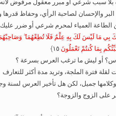
ه بلا سبب شرعي أو مبرر معقول مرفوض لأن
ع البر والإحسان لصاحبة الرأي، وحفاظ قدرها و
 الطاعة العمياء لمحرم شرعي أو ضرر عليك
ِي مَا لَيْسَ لَكَ بِهِ عِلْمٌ فَلَا تُطِعْهُمَا ۖ وَصَاحِبْهُمَا ف
نَبِّئُكُم بِمَا كُنتُمْ تَعْمَلُونَ
١٥}
العرس؟ أو ليش ما ترغب العرس بسرعة ؟
 لقلة فترة الملجة، وتريد مدة أكثر للتعارف
 وكلامها جميل، لكن هل تأخير العرس لسنة و
ر على الزوج والزوجة؟