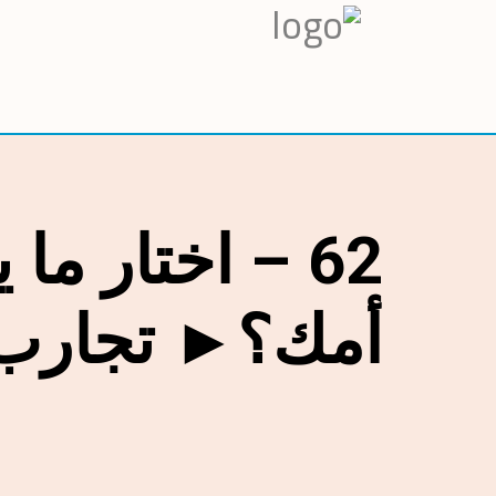
62 – اختار م
أمك؟► تجارب 