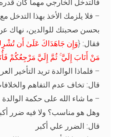
فالتدخل الخارجي مهما كان قدر
– فلا يلزمك الأخذ بهذا التدخل م
بحسن صحبتك للوالدين، نهاك عن
فقال: {
وَإِن جَاهَدَاكَ عَلَىٰ أَن تُشْرِكَ ب
مَنْ أَنَابَ إِلَيَّ ۚ ثُمَّ إِلَيَّ مَرْجِعُكُمْ فَأُ
– فلماذا الوالدة تريد التأخير 
قال: تخاف عدم التفاهم والخلافات
– ما شاء الله على حكمة الوالدة
وهل هو مناسب؟ ولا فيه ضرر أكب
قال: الضرر علي أكبر