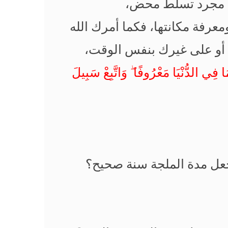
ه مجرد تسلط محض،
معرفة مكانتها، فكما أمرك الله
 أو على غيرك بنفس الوقت،
ِي الدُّنْيَا مَعْرُوفًا ۖ وَاتَّبِعْ سَبِيلَ
جعل مدة الملجة سنة صحيح؟